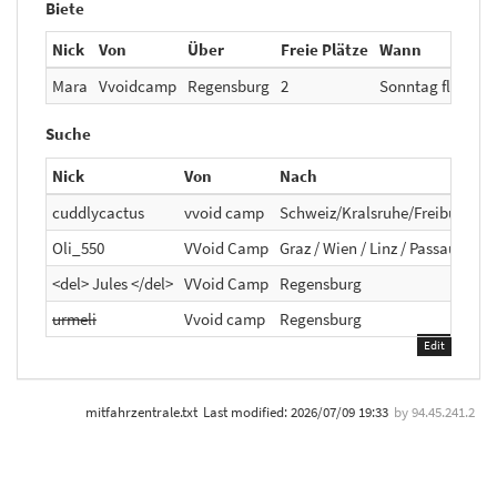
Biete
Nick
Von
Über
Freie Plätze
Wann
Mara
Vvoidcamp
Regensburg
2
Sonntag flexibel
Suche
Nick
Von
Nach
cuddlycactus
vvoid camp
Schweiz/Kralsruhe/Freiburg am
Oli_550
VVoid Camp
Graz / Wien / Linz / Passau
<del> Jules </del>
VVoid Camp
Regensburg
urmeli
Vvoid camp
Regensburg
Edit
mitfahrzentrale.txt
Last modified:
2026/07/09 19:33
by
94.45.241.2