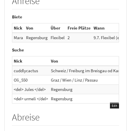
Anreise
Biete
Nick
Von
Über
Freie Plätze
Wann
Mara
Regensburg
Flexibel
2
9.7. Flexibel (eher Mi
Suche
Nick
Von
cuddlycactus
Schweiz / Freiburg im Breisgau od Karlsruh
Oli_550
Graz / Wien / Linz / Passau
<del> Jules </del>
Regensburg
<del> urmeli </del>
Regensburg
Edit
Abreise