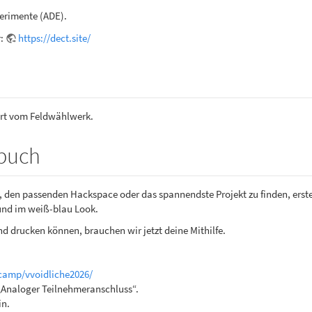
erimente (ADE).
r:
https://dect.site/
ert vom Feldwählwerk.
nbuch
 den passenden Hackspace oder das spannendste Projekt zu finden, erste
 und im weiß-blau Look.
d drucken können, brauchen wir jetzt deine Mithilfe.
.camp/vvoidliche2026/
„Analoger Teilnehmeranschluss“.
in.