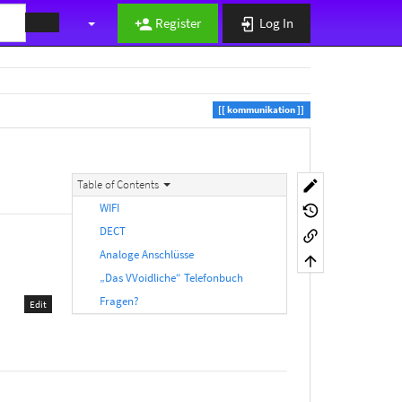
Register
Log In
kommunikation
Table of Contents
WIFI
DECT
Analoge Anschlüsse
„Das VVoidliche“ Telefonbuch
Fragen?
Edit