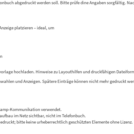
onbuch abgedruckt werden soll. Bitte prüfe dine Angaben sorgfältig. Na
nzeige platzieren – ideal, um
en
vorlage hochladen. Hinweise zu Layouthilfen und druckfähigen Dateiforma
wahlen und Anzeigen. Spätere Einträge können nicht mehr gedruckt we
r Camp-Kommunikation verwendet.
ufbau im Netz sichtbar, nicht im Telefonbuch.
edruckt; bitte keine urheberrechtlich geschützten Elemente ohne Lizenz.