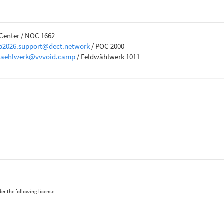
Center / NOC 1662
p2026.support@dect.network
/ POC 2000
waehlwerk@vvvoid.camp
/ Feldwählwerk 1011
er the following license: