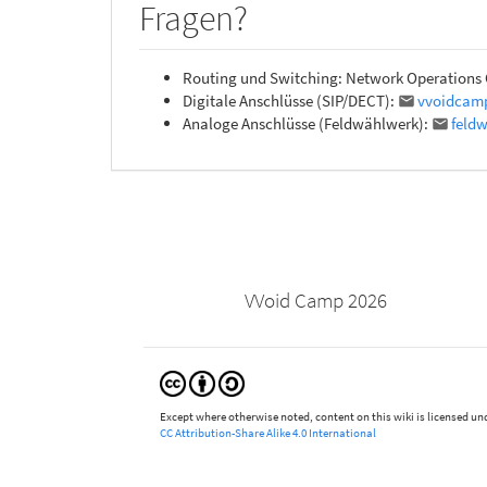
Fragen?
Routing und Switching: Network Operations 
Digitale Anschlüsse (SIP/DECT):
vvoidcam
Analoge Anschlüsse (Feldwählwerk):
feld
VVoid Camp 2026
Except where otherwise noted, content on this wiki is licensed und
CC Attribution-Share Alike 4.0 International