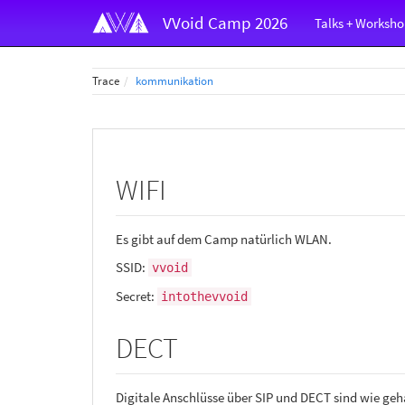
VVoid Camp 2026
Talks + Worksho
Trace
kommunikation
WIFI
Es gibt auf dem Camp natürlich WLAN.
SSID:
vvoid
Secret:
intothevvoid
DECT
Digitale Anschlüsse über SIP und DECT sind wie geh