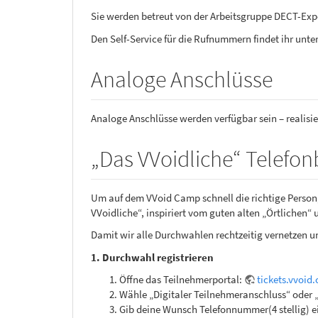
Sie werden betreut von der Arbeitsgruppe DECT-Exp
Den Self-Service für die Rufnummern findet ihr unte
Analoge Anschlüsse
Analoge Anschlüsse werden verfügbar sein – realisi
„Das VVoidliche“ Telefo
Um auf dem VVoid Camp schnell die richtige Person,
VVoidliche“, inspiriert vom guten alten „Örtlichen“
Damit wir alle Durchwahlen rechtzeitig vernetzen un
1. Durchwahl registrieren
Öffne das Teilnehmerportal:
tickets.vvoid
Wähle „Digitaler Teilnehmeranschluss“ oder 
Gib deine Wunsch Telefonnummer(4 stellig) e